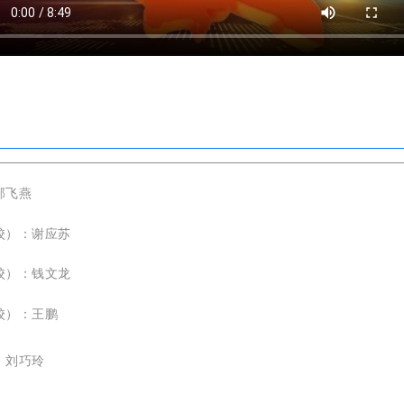
邱飞燕
校）：
谢应苏
校）：钱文龙
校）：王鹏
：刘巧玲