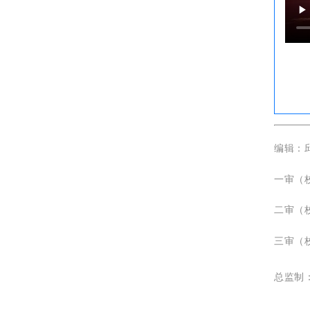
编辑：
一审（
二审（
三审（
总监制